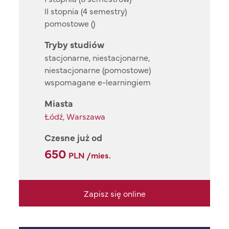
II stopnia (4 semestry)
pomostowe ()
Tryby studiów
stacjonarne, niestacjonarne,
niestacjonarne (pomostowe)
wspomagane e-learningiem
Miasta
Łódź
,
Warszawa
Czesne już od
650
PLN /mies.
Zapisz się online