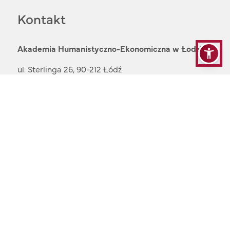
Kontakt
Akademia Humanistyczno-Ekonomiczna w Łodzi
ul. Sterlinga 26, 90-212 Łódź
e-mail:
uczelnia@ahe.lodz.pl
NIP: 7251014115
Rekrutacja:
42 29 95 500
e-mail:
rekrutacja@ahe.lodz.pl