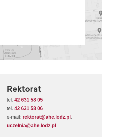
Rektorat
tel.
42 631 58 05
tel.
42 631 58 06
e-mail:
rektorat@ahe.lodz.pl
,
uczelnia@ahe.lodz.pl