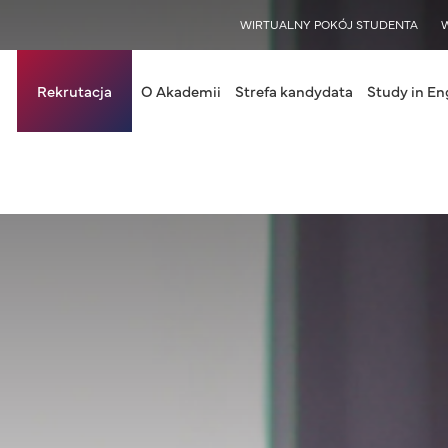
WISY
WIRTUALNY POKÓJ STUDENTA
in navigation
Rekrutacja
O Akademii
Strefa kandydata
Study in En