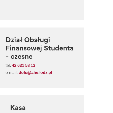
Dział Obsługi
Finansowej Studenta
- czesne
tel.
42 631 58 13
e-mail:
dofs@ahe.lodz.pl
Kasa