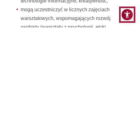
technologie informacyjne, kreatywność,
mogą uczestniczyć w licznych zajęciach
warsztatowych, wspomagających rozwój
osobisty (warsztaty z psychologii, etyki,
przedsiębiorczości),
zyskują wiele perspektyw zatrudnienia, co
pozwala im na podjęcie pracy zawodowej,
zgodnej z ich indywidualnymi predyspozycjami,
możliwościami oraz zainteresowaniami.
I stopnia
Specjalność lingwistyka w technologiach cyfrowych
stacjonarne, niestacjonarne
Specjalność nauczycielska z elementami
neurodydaktyki
stacjonarne, niestacjonarne