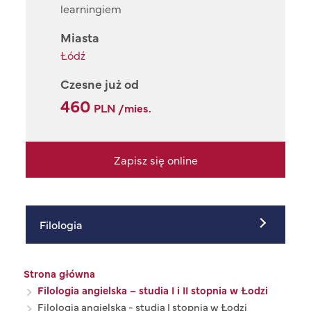
learningiem
Miasta
Łódź
Czesne już od
460
PLN /mies.
Zapisz się online
Filologia
Ścieżka nawigacyjna
Strona główna
Filologia angielska – studia I i II stopnia w Łodzi
Filologia angielska - studia I stopnia w Łodzi