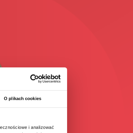
O plikach cookies
ołecznościowe i analizować