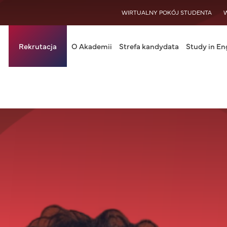
WISY
WIRTUALNY POKÓJ STUDENTA
in navigation
Rekrutacja
O Akademii
Strefa kandydata
Study in En