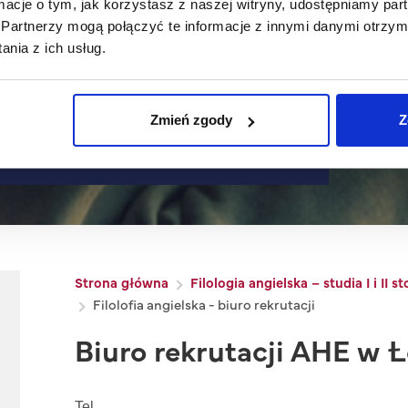
ormacje o tym, jak korzystasz z naszej witryny, udostępniamy p
Partnerzy mogą połączyć te informacje z innymi danymi otrzym
nia z ich usług.
Zmień zgody
Z
ka - biuro rekrutacji
Ścieżka nawigacyjna
Strona główna
Filologia angielska – studia I i II 
Filolofia angielska - biuro rekrutacji
Biuro rekrutacji AHE w Ł
Tel.