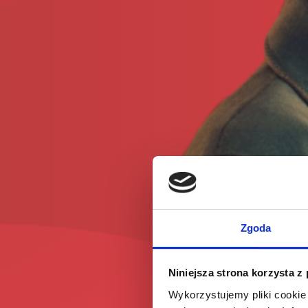
Zgoda
Niniejsza strona korzysta z
Wykorzystujemy pliki cookie 