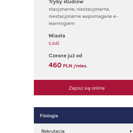
Tryby studiów
stacjonarne, niestacjonarne,
niestacjonarne wspomagane e-
learningiem
Miasta
Łódź
Czesne już od
460
PLN /mies.
Zapisz się online
Filologia
Rekrutacja