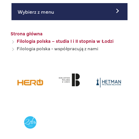
Wybierz z menu
Ścieżka nawigacyjna
Strona główna
Filologia polska – studia I i II stopnia w Łodzi
Filologia polska - współpracują z nami