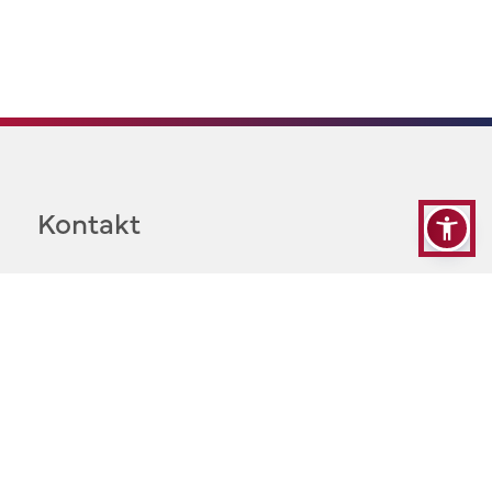
Kontakt
Akademia Humanistyczno-Ekonomiczna w Łodzi
ul. Sterlinga 26, 90-212 Łódź
e-mail:
uczelnia@ahe.lodz.pl
NIP: 7251014115
Rekrutacja:
42 29 95 500
e-mail:
rekrutacja@ahe.lodz.pl