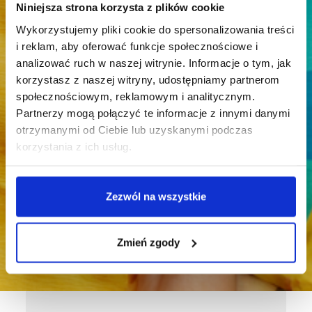
Niniejsza strona korzysta z plików cookie
Wykorzystujemy pliki cookie do spersonalizowania treści
i reklam, aby oferować funkcje społecznościowe i
analizować ruch w naszej witrynie. Informacje o tym, jak
korzystasz z naszej witryny, udostępniamy partnerom
społecznościowym, reklamowym i analitycznym.
Partnerzy mogą połączyć te informacje z innymi danymi
otrzymanymi od Ciebie lub uzyskanymi podczas
korzystania z ich usług.
Zezwól na wszystkie
Filologia polska -
współpracują z nami
Zmień zgody