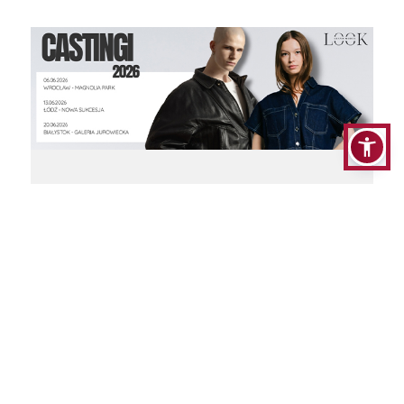
Casting do konkursu Grand Look Model
2026
Szykuje się mega okazja dla wszystkich, którzy
chcą spróbować swoich sił w modelingu. W
imieniu organizatora agencji impresaryjnej
Igo-Art zapraszamy Was na casting do
konkursu GRAND LOOK MODEL 2026.