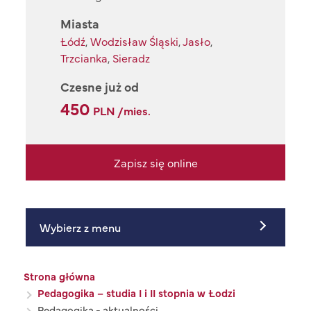
Miasta
Łódź
,
Wodzisław Śląski
,
Jasło
,
Trzcianka
,
Sieradz
Czesne już od
450
PLN /mies.
Zapisz się online
Wybierz z menu
Ścieżka nawigacyjna
Strona główna
Pedagogika – studia I i II stopnia w Łodzi
Pedagogika - aktualności