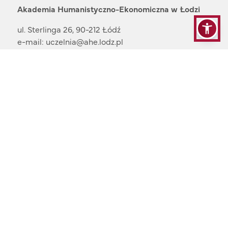
Akademia Humanistyczno-Ekonomiczna w Łodzi
ul. Sterlinga 26, 90-212 Łódź
e-mail:
uczelnia@ahe.lodz.pl
NIP: 7251014115
Rekrutacja:
42 29 95 500
e-mail:
rekrutacja@ahe.lodz.pl
Przydatne linki