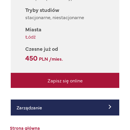
Tryby studiów
stacjonarne, niestacjonarne
Miasta
Łódź
Czesne już od
450
PLN /mies.
Zapisz się online
Zarządzanie
Ścieżka nawigacyjna
Strona główna