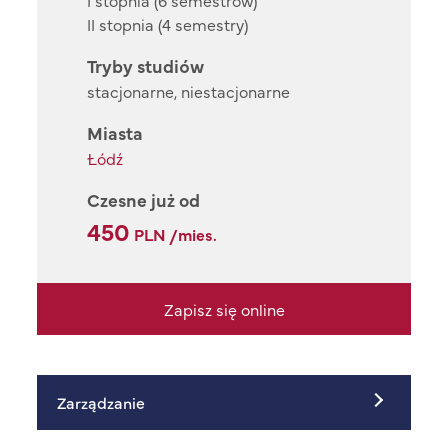
I stopnia (6 semestrów)
II stopnia (4 semestry)
Tryby studiów
stacjonarne, niestacjonarne
Miasta
Łódź
Czesne już od
450
PLN /mies.
Zapisz się online
Zarządzanie