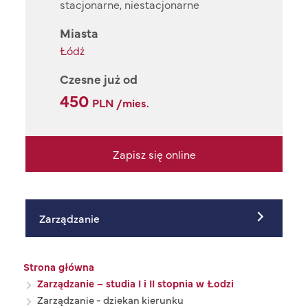
stacjonarne, niestacjonarne
Miasta
Łódź
Czesne już od
450
PLN /mies.
Zapisz się online
Zarządzanie
Ścieżka nawigacyjna
Strona główna
Zarządzanie – studia I i II stopnia w Łodzi
Zarządzanie - dziekan kierunku