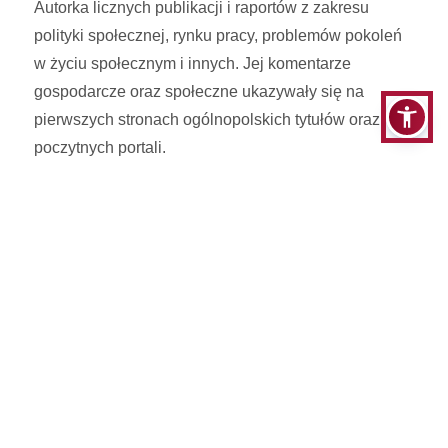
Autorka licznych publikacji i raportów z zakresu
polityki społecznej, rynku pracy, problemów pokoleń
w życiu społecznym i innych. Jej komentarze
gospodarcze oraz społeczne ukazywały się na
pierwszych stronach ogólnopolskich tytułów oraz
poczytnych portali.
W pracy naukowej zajmuje się problematyką rynku
pracy, różnorodności na rynku pracy i aktywizacji
zawodowej. Publikuje w czasopismach branżowych
oraz popularyzatorskich. Uczestniczka
międzynarodowych oraz ogólnopolskich konferencji
naukowych.
Słuchaczka Uniwersytetu Moskiewskiego oraz
Uniwersytetu Linköping w Szwecji.
Odznaczona medalem Universitas Lodziensis