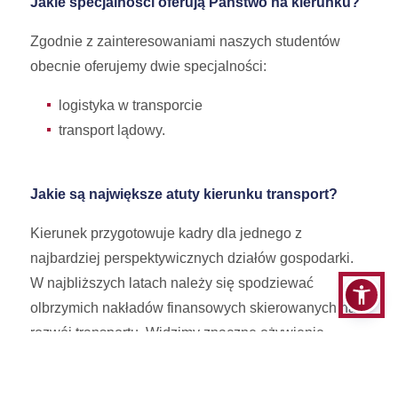
Jakie specjalności oferują Państwo na kierunku?
Zgodnie z zainteresowaniami naszych studentów
obecnie oferujemy dwie specjalności:
logistyka w transporcie
transport lądowy.
Jakie są największe atuty kierunku transport?
Kierunek przygotowuje kadry dla jednego z
najbardziej perspektywicznych działów gospodarki.
W najbliższych latach należy się spodziewać
olbrzymich nakładów finansowych skierowanych na
rozwój transportu. Widzimy znaczne ożywienie
inwestycji w transporcie lotniczym, drogowym i
kolejowym, a także niezwykle żywiołowy rozwój