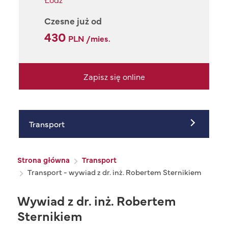
Czesne już od
430
PLN /mies.
Zapisz się online
Transport
Ścieżka nawigacyjna
Strona główna
Transport
Transport - wywiad z dr. inż. Robertem Sternikiem
Wywiad z dr. inż. Robertem
Sternikiem