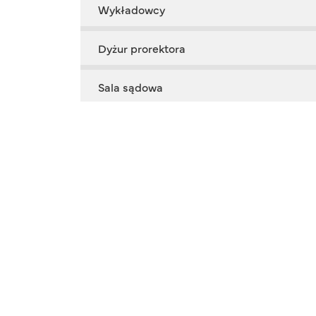
Wykładowcy
Dyżur prorektora
Sala sądowa
Rada Programowa
Współpracują z nami
Seminarium Badawczo-Rozwojowe
Rada ekspertów
Ważne kontakty