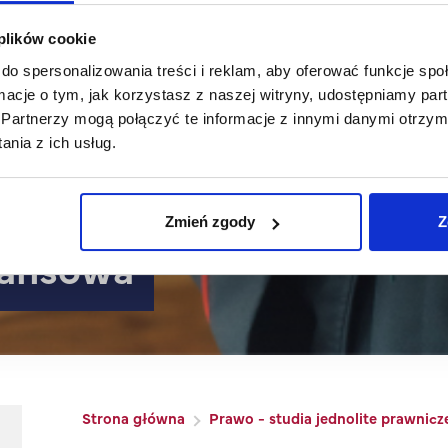
 plików cookie
do spersonalizowania treści i reklam, aby oferować funkcje sp
ormacje o tym, jak korzystasz z naszej witryny, udostępniamy p
Partnerzy mogą połączyć te informacje z innymi danymi otrzym
nia z ich usług.
Zmień zgody
Z
nansowa
Ścieżka nawigacyjna
Strona główna
Prawo - studia jednolite prawnicz