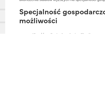
Specjalność gospodarcz
możliwości
możliwość podjęcia dowolnej aplikacji, upra
prawniczych,
praca w instytucjach finansowych sektora pub
ubezpieczeniowego i inwestycyjnego.
możliwość podjęcia zatrudnienia w działach pr
eksperta z kompetencjami biznesowymi – wiedz
zarządzania, umiejętnościami interpersonalny
praca w charakterze radcy prawnego w sprawa
gospodarczych, stowarzyszeń czy fundacji.