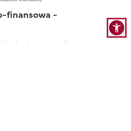
o-finansowa -
wniającej do wykonywania zawodów
licznego oraz sektora bankowego,
awnych przedsiębiorstw, w charakterze
ą praktyczną z zakresu ekonomii, finansów i
mi, negocjacyjnymi oraz mediacyjnymi,
ch, dotyczących osób fizycznych, podmiotów