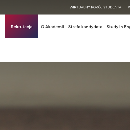
WISY
WIRTUALNY POKÓJ STUDENTA
in navigation
Rekrutacja
O Akademii
Strefa kandydata
Study in En