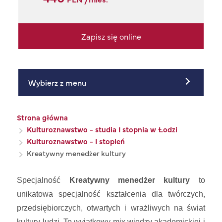
Zapisz się online
Wybierz z menu
Ścieżka nawigacyjna
Strona główna
Kulturoznawstwo - studia I stopnia w Łodzi
Kulturoznawstwo - I stopień
Kreatywny menedżer kultury
Specjalność
Kreatywny menedżer kultury
to
unikatowa specjalność kształcenia dla twórczych,
przedsiębiorczych, otwartych i wrażliwych na świat
kultury ludzi. To wyjątkowy mix wiedzy akademickiej i