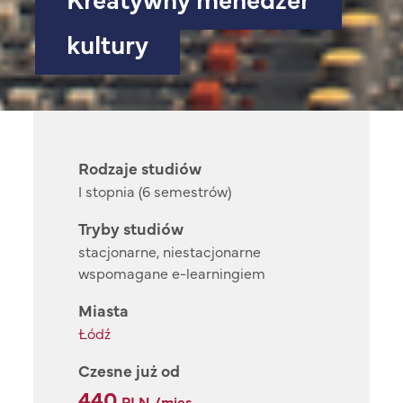
kultury
Rodzaje studiów
I stopnia (6 semestrów)
Tryby studiów
stacjonarne, niestacjonarne
wspomagane e-learningiem
Miasta
Łódź
Czesne już od
440
PLN /mies.