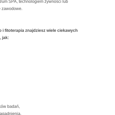
trum SPA, technologiem żywności lub
e zawodowe.
 fitoterapia znajdziesz wiele ciekawych
 jak:
ików badań,
zagadnienia,