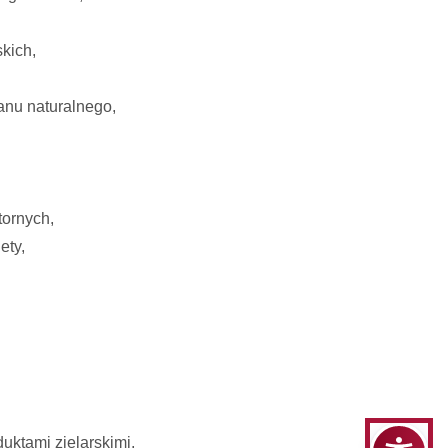
skich,
tanu naturalnego,
tornych,
ety,
uktami zielarskimi,