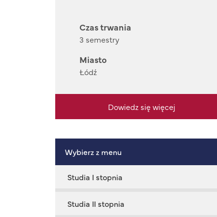
Czas trwania
3 semestry
Miasto
Łódź
Dowiedz się więcej
Wybierz z menu
Studia I stopnia
Studia II stopnia