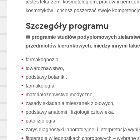
jesteś lekarzem, kosmetologiem, pracownikiem cen
kosmetyków i chcesz poszerzać swoje kompetencj
Szczegóły programu
W programie studiów podyplomowych zielarstwo i
przedmiotów kierunkowych, między innymi takie,
farmakognozja,
towaroznawstwo,
podstawy botaniki,
farmakologia,
materiałoznawstwo medyczne,
zasady składania mieszanek ziołowych,
podstawy anatomii i fizjologii człowieka,
patofizjologia,
zarys diagnostyki laboratoryjnej i interpretacja wyn
fitoterapia w jednostkach chorobowych – wybrane 