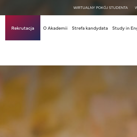
WISY
WIRTUALNY POKÓJ STUDENTA
in navigation
Rekrutacja
O Akademii
Strefa kandydata
Study in En