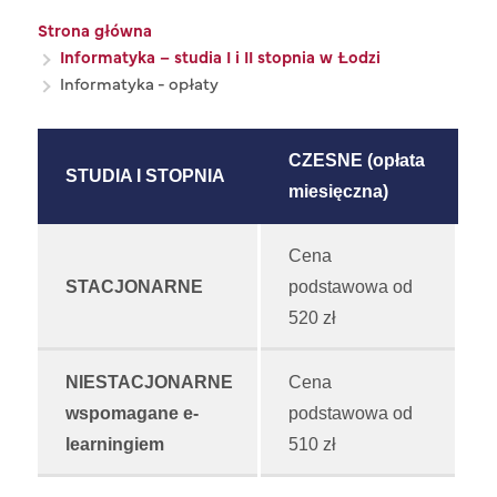
Ścieżka nawigacyjna
Strona główna
Informatyka – studia I i II stopnia w Łodzi
Informatyka - opłaty
CZESNE (opłata
STUDIA I STOPNIA
miesięczna)
Cena
STACJONARNE
podstawowa od
520 zł
NIESTACJONARNE
Cena
wspomagane e-
podstawowa od
learningiem
510 zł