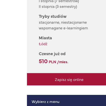
I stopnia (7 semestrów)
II stopnia (3 semestry)
Tryby studiów
stacjonarne, niestacjonarne
wspomagane e-learningiem
Miasta
Łódź
Czesne już od
510
PLN /mies.
Zapisz się online
Wybierz z menu