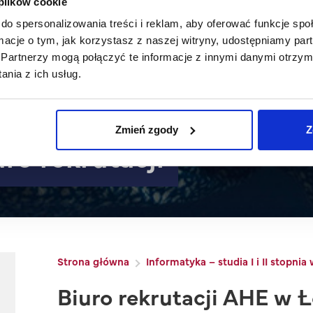
 plików cookie
do spersonalizowania treści i reklam, aby oferować funkcje sp
ormacje o tym, jak korzystasz z naszej witryny, udostępniamy p
Partnerzy mogą połączyć te informacje z innymi danymi otrzym
nia z ich usług.
Zmień zgody
Z
uro rekrutacji
Ścieżka nawigacyjna
Strona główna
Informatyka – studia I i II stopnia
Biuro rekrutacji AHE w Ł