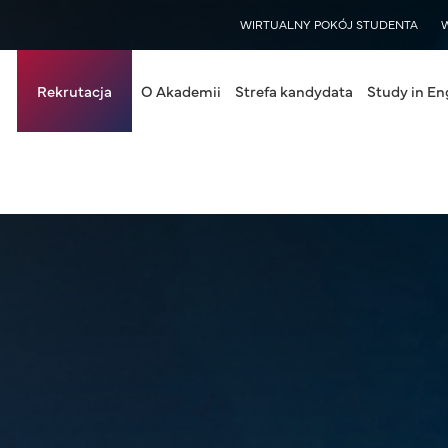
WISY
WIRTUALNY POKÓJ STUDENTA
in navigation
Rekrutacja
O Akademii
Strefa kandydata
Study in En