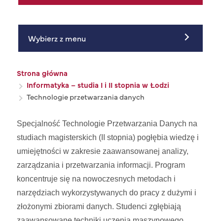
Wybierz z menu
Ścieżka nawigacyjna
Strona główna
Informatyka – studia I i II stopnia w Łodzi
Technologie przetwarzania danych
Specjalność Technologie Przetwarzania Danych na
studiach magisterskich (II stopnia) pogłębia wiedzę i
umiejętności w zakresie zaawansowanej analizy,
zarządzania i przetwarzania informacji. Program
koncentruje się na nowoczesnych metodach i
narzędziach wykorzystywanych do pracy z dużymi i
złożonymi zbiorami danych. Studenci zgłębiają
zaawansowane techniki uczenia maszynowego