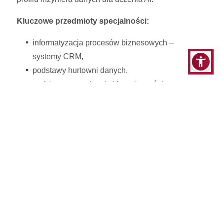
Kluczowe przedmioty specjalności:
informatyzacja procesów biznesowych –
systemy CRM,
podstawy hurtowni danych,
podstawy zarządzania i bezpieczeństwa
systemów baz danych,
projekt własnego przedsięwzięcia,
przetwarzanie i analiza dużych zbiorów danych,
Oceń kierunek
Średnia ocena: 4.8 (Liczba ocen: 72)