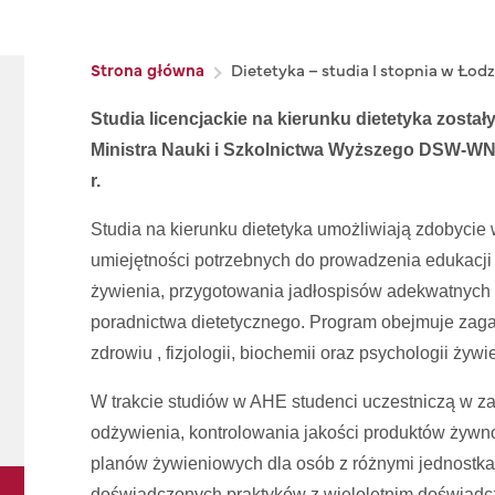
Ścieżka nawigacyjna
Strona główna
Dietetyka – studia I stopnia w Łodz
Studia licencjackie na kierunku dietetyka zosta
Ministra Nauki i Szkolnictwa Wyższego DSW-WNN
r.
Studia na kierunku dietetyka umożliwiają zdobycie
umiejętności potrzebnych do prowadzenia edukacji
żywienia, przygotowania jadłospisów adekwatnych
poradnictwa dietetycznego. Program obejmuje zag
zdrowiu , fizjologii, biochemii oraz psychologii żywi
W trakcie studiów w AHE studenci uczestniczą w za
odżywienia, kontrolowania jakości produktów żywn
planów żywieniowych dla osób z różnymi jednostk
doświadczonych praktyków z wieloletnim doświa