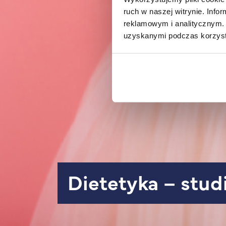
ruch w naszej witrynie. Inf
reklamowym i analitycznym. 
uzyskanymi podczas korzysta
Dietetyka – stud