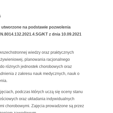
i
ły utworzone na podstawie pozwolenia
.8014.132.2021.4.SG/KT z dnia 10.09.2021
 wszechstronnej wiedzy oraz praktycznych
 żywieniowej, planowania racjonalnego
 do różnych jednostek chorobowych oraz
adnienia z zakresu nauk medycznych, nauk o
enia.
jęciach, podczas których uczą się oceny stanu
ościowych oraz układania indywidualnych
ami chorobowymi. Zajęcia prowadzone są przez
dczeniem zawodowym.