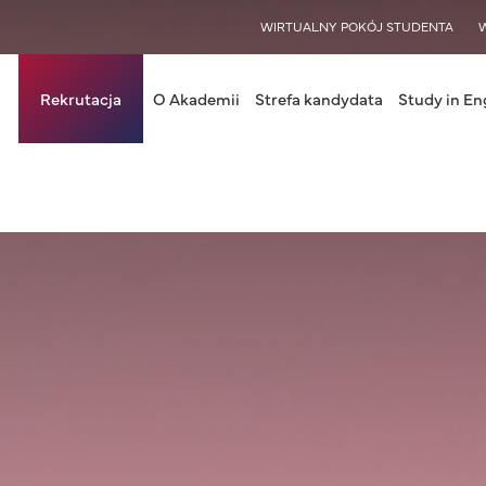
WISY
WIRTUALNY POKÓJ STUDENTA
in navigation
Rekrutacja
O Akademii
Strefa kandydata
Study in En