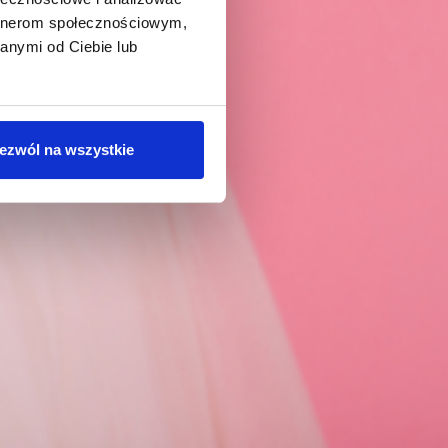
artnerom społecznościowym,
anymi od Ciebie lub
ezwól na wszystkie