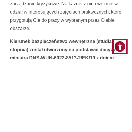
zarządzanie kryzysowe. Na każdej z nich weźmiesz
udział w interesujących zajęciach praktycznych, które
przygotują Cię do pracy w wybranym przez Ciebie
obszarze.
Kierunek bezpieczeństwo wewnętrzne (studia I
stopnia) został utworzony na podstawie decyzji
ministra DNS-WUN-6022-8513-2/EK/10 z dniem
22.07.2010 r. (studia I stopnia).
I stopnia
Obronność państwa i służby mundurowe
stacjonarne, niestacjonarne wspomagane e-
learningiem
Zarządzanie kryzysowe
stacjonarne, niestacjonarne wspomagane e-
learningiem