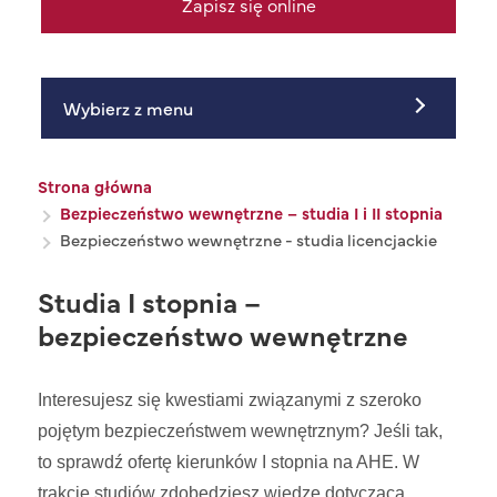
Zapisz się online
Wybierz z menu
Ścieżka nawigacyjna
Strona główna
Bezpieczeństwo wewnętrzne – studia I i II stopnia
Bezpieczeństwo wewnętrzne - studia licencjackie
Studia I stopnia –
bezpieczeństwo wewnętrzne
Interesujesz się kwestiami związanymi z szeroko
pojętym bezpieczeństwem wewnętrznym? Jeśli tak,
to sprawdź ofertę kierunków I stopnia na AHE. W
trakcie studiów zdobędziesz wiedzę dotyczącą