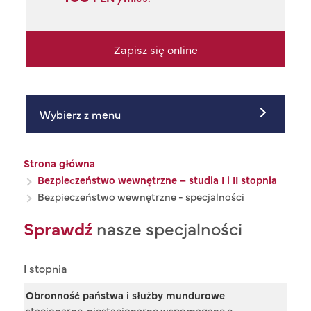
Zapisz się online
Wybierz z menu
Ścieżka nawigacyjna
Strona główna
Bezpieczeństwo wewnętrzne – studia I i II stopnia
Bezpieczeństwo wewnętrzne - specjalności
Sprawdź
nasze specjalności
I stopnia
Obronność państwa i służby mundurowe
stacjonarne, niestacjonarne wspomagane e-