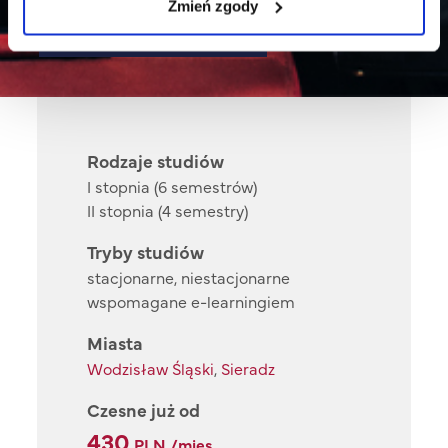
Zmień zgody
specjalności
Rodzaje studiów
I stopnia (6 semestrów)
II stopnia (4 semestry)
Tryby studiów
stacjonarne, niestacjonarne
wspomagane e-learningiem
Miasta
Wodzisław Śląski
,
Sieradz
Czesne już od
430
PLN /mies.