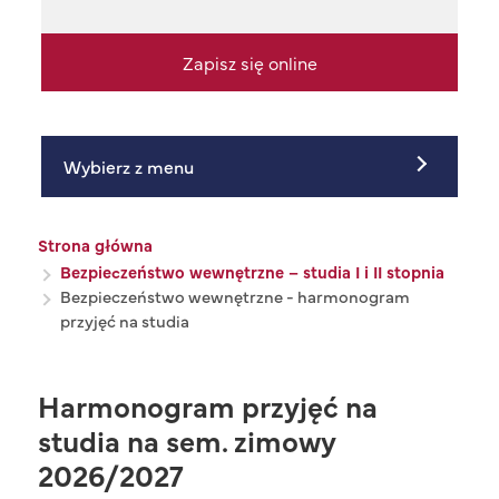
Zapisz się online
Wybierz z menu
Ścieżka nawigacyjna
Strona główna
Bezpieczeństwo wewnętrzne – studia I i II stopnia
Bezpieczeństwo wewnętrzne - harmonogram
przyjęć na studia
Harmonogram przyjęć na
studia na sem. zimowy
2026/2027