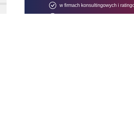
w firmach konsultingowych i ratin
w firmach zajmujących się konsult
społeczności lokalnych
w jednostkach administracji public
w organizacjach trzeciego sektora
prowadząc własną firmę
Oceń kierunek
Średnia ocena: 4.8 (Liczba ocen: 76)