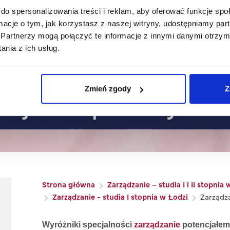
do spersonalizowania treści i reklam, aby oferować funkcje sp
ormacje o tym, jak korzystasz z naszej witryny, udostępniamy p
Partnerzy mogą połączyć te informacje z innymi danymi otrzym
nia z ich usług.
Zmień zgody
Z
encjałem społecznym w o
Ścieżka nawigacyjna
Strona główna
Zarządzanie – studia I i II stopnia
Zarządzanie - studia I stopnia w Łodzi
Zarządz
Wyróżniki specjalności
zarządzanie
potencjałem