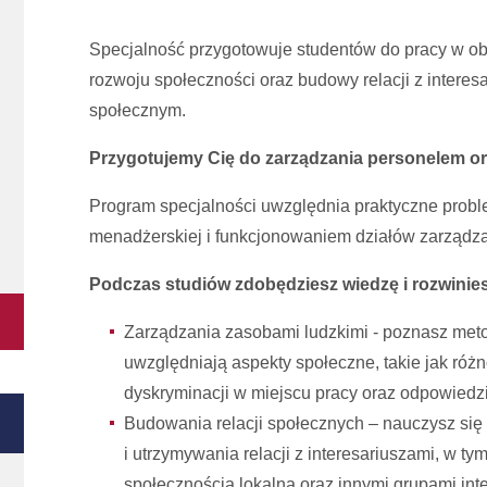
Specjalność przygotowuje studentów do pracy w ob
rozwoju społeczności oraz budowy relacji z intere
społecznym.
Przygotujemy Cię do zarządzania personelem org
Program specjalności uwzględnia praktyczne proble
menadżerskiej i funkcjonowaniem działów zarządza
Podczas studiów zdobędziesz wiedzę i rozwinies
Zarządzania zasobami ludzkimi - poznasz meto
uwzględniają aspekty społeczne, takie jak ró
dyskryminacji w miejscu pracy oraz odpowiedz
Budowania relacji społecznych – nauczysz się
i utrzymywania relacji z interesariuszami, w t
społecznością lokalną oraz innymi grupami int