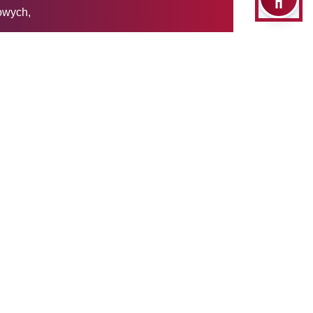
gowych,
ingiem społecznym i rozwojem
znej