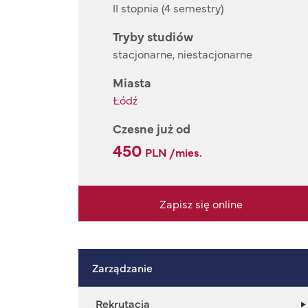
II stopnia (4 semestry)
Tryby studiów
stacjonarne, niestacjonarne
Miasta
Łódź
Czesne już od
450
PLN /mies.
Zapisz się online
Zarządzanie
Rekrutacja