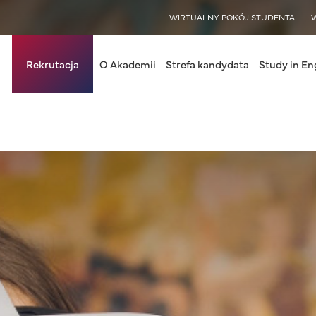
WISY
WIRTUALNY POKÓJ STUDENTA
in navigation
Rekrutacja
O Akademii
Strefa kandydata
Study in En