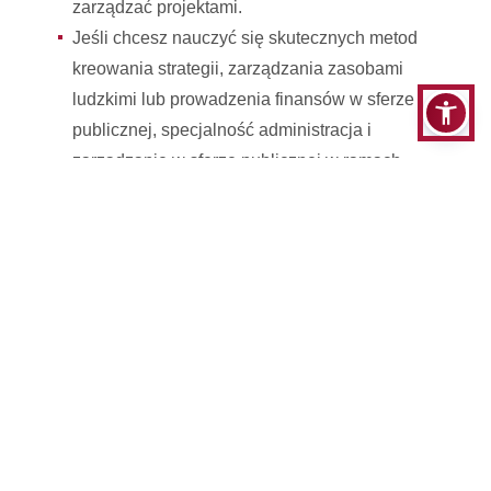
zarządzać projektami.
Jeśli chcesz nauczyć się skutecznych metod
kreowania strategii, zarządzania zasobami
ludzkimi lub prowadzenia finansów w sferze
publicznej, specjalność administracja i
zarządzanie w sferze publicznej w ramach
kierunku politologia studia II stopnia jest dla
Ciebie właściwym wyborem!
Gdzie znajdziesz zatrudnienie po specjalności
administracja i zarządzanie w sferze publicznej?
Nasi absolwenci najczęściej zatrudniani są w:
Perspektywy zatrudnienia