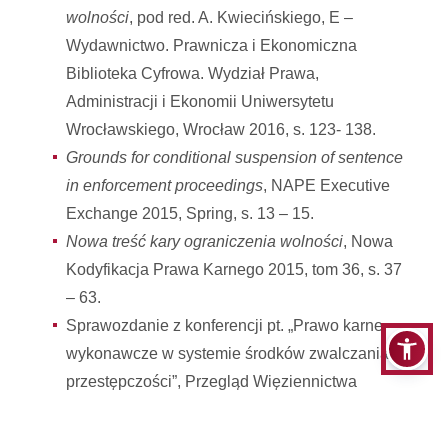
wolności
, pod red. A. Kwiecińskiego, E –
Wydawnictwo. Prawnicza i Ekonomiczna
Biblioteka Cyfrowa. Wydział Prawa,
Administracji i Ekonomii Uniwersytetu
Wrocławskiego, Wrocław 2016, s. 123- 138.
Grounds for conditional suspension of sentence
in enforcement proceedings
, NAPE Executive
Exchange 2015, Spring, s. 13 – 15.
Nowa treść kary ograniczenia wolności
, Nowa
Kodyfikacja Prawa Karnego 2015, tom 36, s. 37
– 63.
Sprawozdanie z konferencji pt. „Prawo karne
wykonawcze w systemie środków zwalczania
przestępczości”, Przegląd Więziennictwa
Polskiego 2015, nr 88, s. 209 – 219.
Próby „uatrakcyjnienia” kary ograniczenia