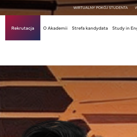
WISY
WIRTUALNY POKÓJ STUDENTA
in navigation
Rekrutacja
O Akademii
Strefa kandydata
Study in En