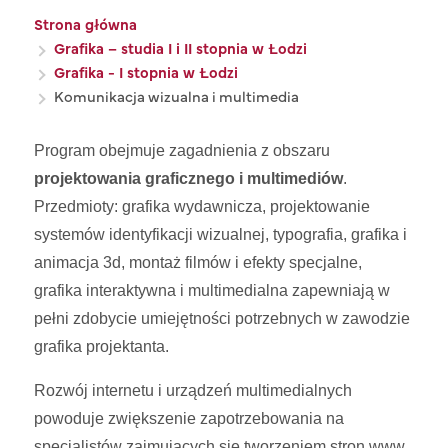
Ścieżka nawigacyjna
Strona główna
Grafika – studia I i II stopnia w Łodzi
Grafika - I stopnia w Łodzi
Komunikacja wizualna i multimedia
Program obejmuje zagadnienia z obszaru
projektowania graficznego i multimediów
.
Przedmioty: grafika wydawnicza, projektowanie
systemów identyfikacji wizualnej, typografia, grafika i
animacja 3d, montaż filmów i efekty specjalne,
grafika interaktywna i multimedialna zapewniają w
pełni zdobycie umiejętności potrzebnych w zawodzie
grafika projektanta.
Rozwój internetu i urządzeń multimedialnych
powoduje zwiększenie zapotrzebowania na
specjalistów zajmujących się tworzeniem stron www,