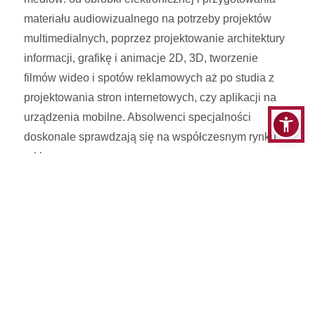
materiału audiowizualnego na potrzeby projektów
multimedialnych, poprzez projektowanie architektury
informacji, grafikę i animacje 2D, 3D, tworzenie
filmów wideo i spotów reklamowych aż po studia z
projektowania stron internetowych, czy aplikacji na
urządzenia mobilne. Absolwenci specjalności
doskonale sprawdzają się na współczesnym rynku
reklamy.
Tematyka zajęć:
Projektowanie systemów identyfikacji
graficznych
Grafika i animacja 3D
Projektowanie grafiki interaktywnej
Postprodukcja i efekty specjalne