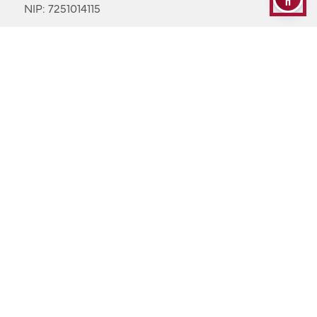
NIP: 7251014115
Rekrutacja:
42 29 95 500
e-mail:
rekrutacja@ahe.lodz.pl
Przydatne linki
Biblioteka
Wirtualny Pokój Studenta
Wirtualny Pokój Dydaktyka