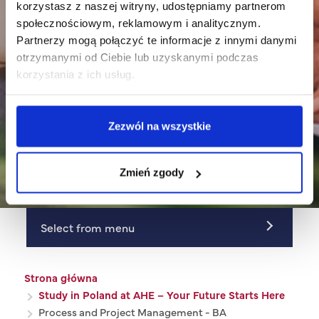
korzystasz z naszej witryny, udostępniamy partnerom
społecznościowym, reklamowym i analitycznym.
Partnerzy mogą połączyć te informacje z innymi danymi
otrzymanymi od Ciebie lub uzyskanymi podczas
korzystania z ich usług.
Process and Project
Zezwól na wszystkie
Management - BA
Zmień zgody
Select from menu
Ścieżka nawigacyjna
Strona główna
Study in Poland at AHE – Your Future Starts Here
Process and Project Management - BA