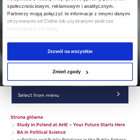
społecznościowym, reklamowym i analitycznym.
Partnerzy mogą połączyć te informacje z innymi danymi
otrzymanymi od Ciebie lub uzyskanymi podczas
e-Politics and Public
korzystania z ich usług.
Relations in the Public
Zezwól na wszystkie
Sphere
Zmień zgody
Select from menu
Ścieżka nawigacyjna
Strona główna
Study in Poland at AHE – Your Future Starts Here
BA in Political Science
e-Politics and Public Relations in the Public Sphere