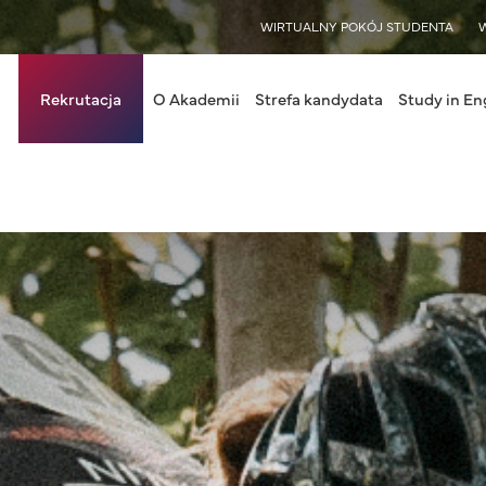
WISY
WIRTUALNY POKÓJ STUDENTA
in navigation
Rekrutacja
O Akademii
Strefa kandydata
Study in En