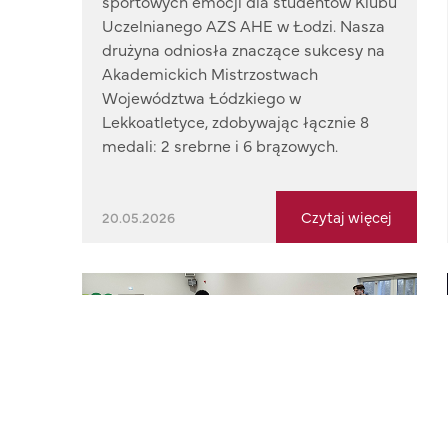
sportowych emocji dla studentów Klubu
Uczelnianego AZS AHE w Łodzi. Nasza
drużyna odniosła znaczące sukcesy na
Akademickich Mistrzostwach
Województwa Łódzkiego w
Lekkoatletyce, zdobywając łącznie 8
medali: 2 srebrne i 6 brązowych.
Czytaj więcej
20.05.2026
Tenisowe emocje w walce o podium