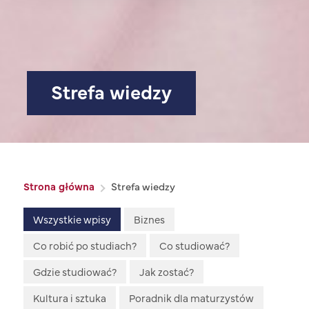
Strefa wiedzy
Ścieżka nawigacyjna
Strona główna
Strefa wiedzy
Strefa wiedzy
Wszystkie wpisy
Biznes
Co robić po studiach?
Co studiować?
Gdzie studiować?
Jak zostać?
Kultura i sztuka
Poradnik dla maturzystów