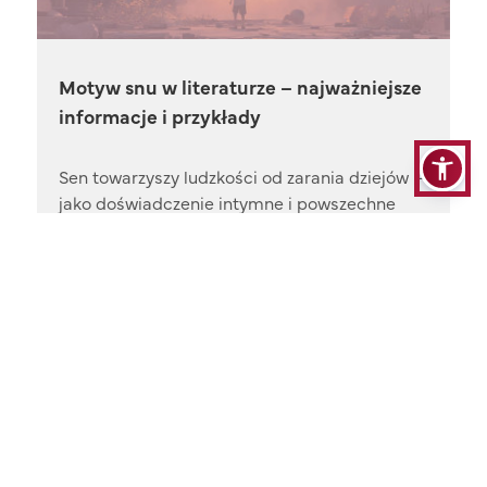
Motyw snu w literaturze – najważniejsze
informacje i przykłady
Sen towarzyszy ludzkości od zarania dziejów –
jako doświadczenie intymne i powszechne
zarazem, jako brama do innego świata i
przestrzeń, w której ujawniają się najgłębsze
emocje i pragnienia.
Czytaj więcej
25.02.2026