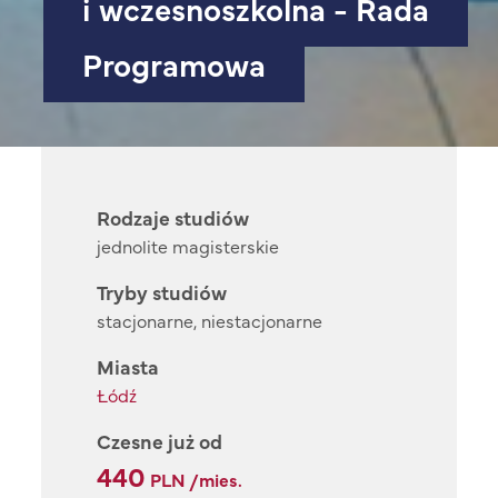
i wczesnoszkolna - Rada
Programowa
Rodzaje studiów
jednolite magisterskie
Tryby studiów
stacjonarne, niestacjonarne
Miasta
Łódź
Czesne już od
440
PLN /mies.