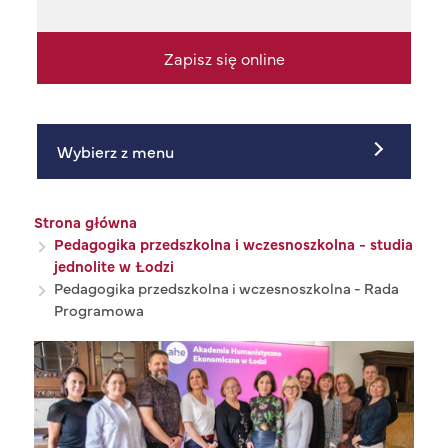
Zapisz się online
Wybierz z menu
Ścieżka nawigacyjna
Strona główna
Pedagogika przedszkolna i wczesnoszkolna - studia
jednolite w Łodzi
Pedagogika przedszkolna i wczesnoszkolna - Rada
Programowa