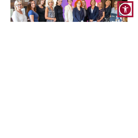
Rada Programowa | 2 lipca 2024 r.
Podczas spotkania Rady Programowej
kierunku
pedagogika przedszkolna i
wczesnoszkolna
w dniu 2 lipca br., dr Daria
Modrzejewska - dziekan kierunku pedagogika
przedszkolna i wczesnoszkolna podsumowała
mijający rok akademicki.
Czytaj więcej