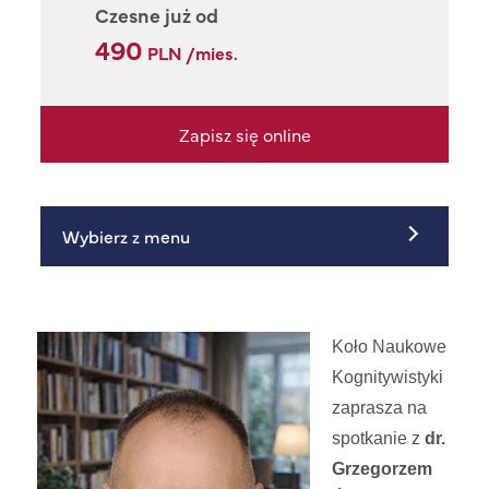
Czesne już od
490
PLN /mies.
Zapisz się online
Wybierz z menu
Koło Naukowe
Kognitywistyki
zaprasza na
spotkanie z
dr.
Grzegorzem