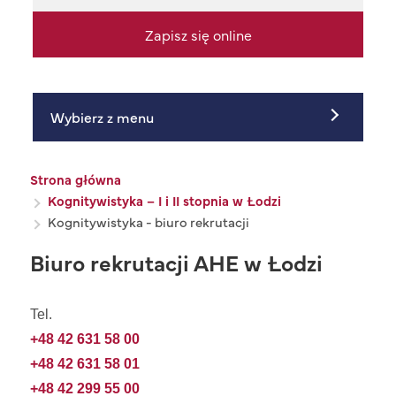
Zapisz się online
Wybierz z menu
Ścieżka nawigacyjna
Strona główna
Kognitywistyka – I i II stopnia w Łodzi
Kognitywistyka - biuro rekrutacji
Biuro rekrutacji AHE w Łodzi
Tel.
+48 42 631 58 00
+48 42 631 58 01
+48 42 299 55 00