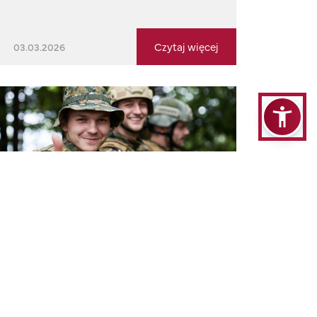
Czytaj więcej
03.03.2026
Zostań Żołnierzem
Rzeczypospolitej
Studentko, Studencie Akademii, 15
marca (niedziela) o godz. 12:15 w auli
A03 przy ul. Sterlinga 26 w Łodzi
odbędzie się spotkanie pn. Zostań