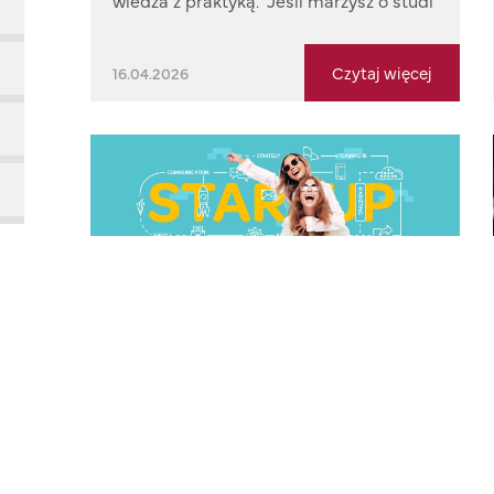
wiedza z praktyką. Jeśli marzysz o studi
Czytaj więcej
16.04.2026
Załóż własny startup i działaj mimo
obaw | Spotkanie online z
ekspertem
Drogie Studentki, zapraszamy Was na
wyjątkowe spotkanie online poświęcone
przedsiębiorczości kobiet oraz odwadze