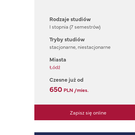
Rodzaje studiów
I stopnia (7 semestrów)
Tryby studiów
stacjonarne, niestacjonarne
Miasta
Łódź
Czesne już od
650
PLN /mies.
Zapisz się online