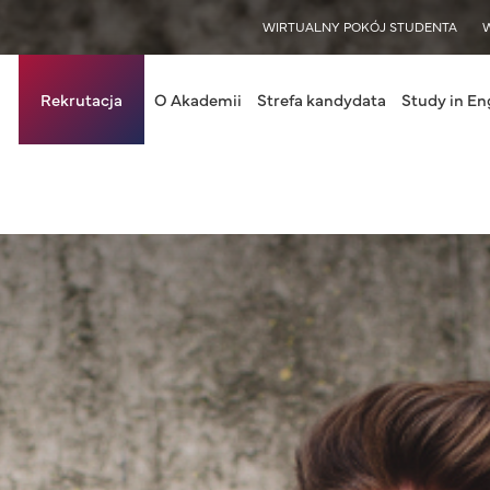
WISY
WIRTUALNY POKÓJ STUDENTA
in navigation
Rekrutacja
O Akademii
Strefa kandydata
Study in En