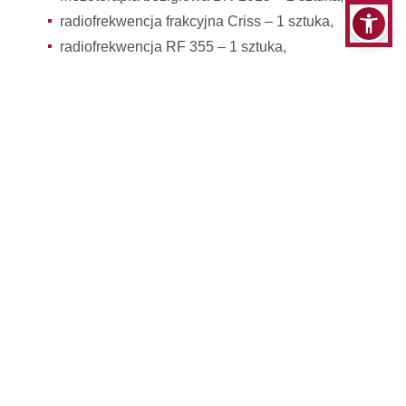
radiofrekwencja frakcyjna Criss – 1 sztuka,
radiofrekwencja RF 355 – 1 sztuka,
oczyszczanie wodorowe – 6 sztuk,
urządzenie do presoterapii CarePump,
kawitacja ultradźwiękowa BR-8801 – 1 sztuka,
karboksyterapia Criss – 1 sztuka.