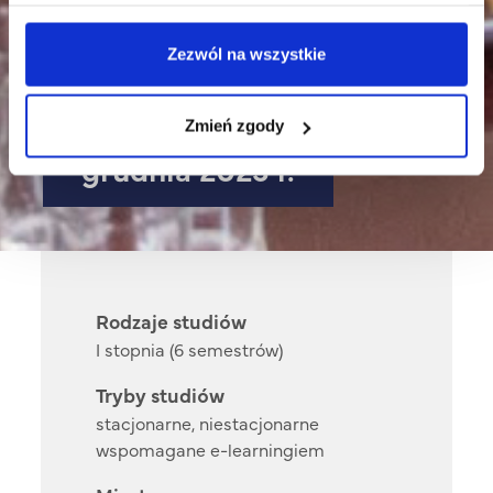
Zezwól na wszystkie
Rada Programowa | 5
Zmień zgody
grudnia 2023 r.
Rodzaje studiów
I stopnia (6 semestrów)
Tryby studiów
stacjonarne, niestacjonarne
wspomagane e-learningiem