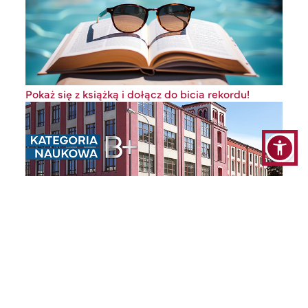
Pokaż się z książką i dołącz do bicia rekordu!
AHE w Łodzi z kategorią naukową B+ w czterech
dyscyplinach