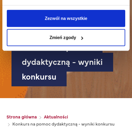
Zezwól na wszystkie
Zmień zgody
Konkurs na pomoc
dydaktyczną - wyniki
konkursu
Ścieżka nawigacyjna
Strona główna
Aktualności
Konkurs na pomoc dydaktyczną - wyniki konkursu