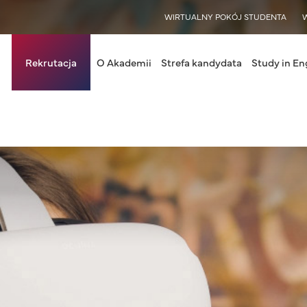
WISY
WIRTUALNY POKÓJ STUDENTA
in navigation
Rekrutacja
O Akademii
Strefa kandydata
Study in En