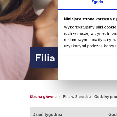
Zgoda
Niniejsza strona korzysta z
Wykorzystujemy pliki cookie 
ruch w naszej witrynie. Inf
reklamowym i analitycznym. 
uzyskanymi podczas korzysta
Filia w Sieradzu
Ścieżka nawigacyjna
Strona główna
Filia w Sieradzu - Godziny pr
Dzień tygodnia
God