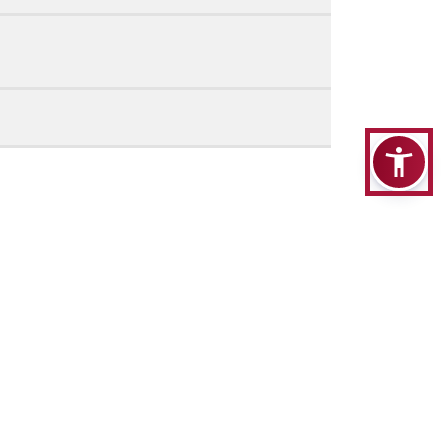
ybierz miasto
Łódź
ocial media