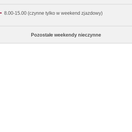
8.00-15.00 (czynne tylko w weekend zjazdowy)
Pozostałe weekendy nieczynne
Przydatne linki
W
Biblioteka
Wirtualny Pokój Studenta
S