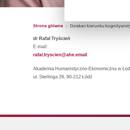
Ścieżka nawigacyjna
Strona główna
Dziekan kierunku kognitywist
dr Rafał Tryścień
E-mail:
rafal.tryscien@ahe.email
Akademia Humanistyczno-Ekonomiczna w Łod
ul. Sterlinga 26, 90-212 Łódź