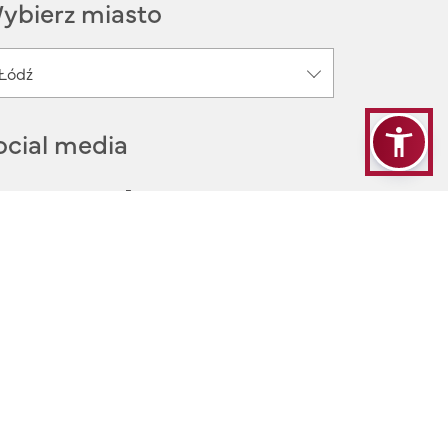
ybierz miasto
Łódź
ocial media