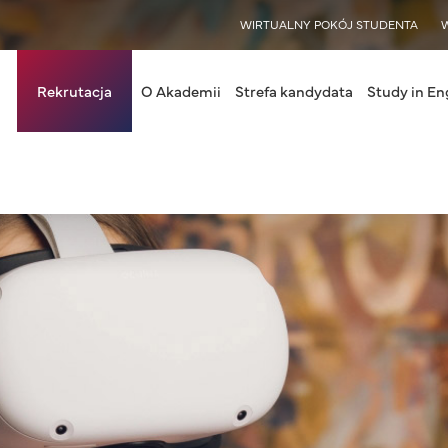
WISY
WIRTUALNY POKÓJ STUDENTA
in navigation
Rekrutacja
O Akademii
Strefa kandydata
Study in En