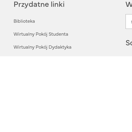
Przydatne linki
W
Biblioteka
Wirtualny Pokój Studenta
S
Wirtualny Pokój Dydaktyka
Platforma Uzyskiwania Wiedzy
Centrum Kształcenia Podyplomowego
Polityka prywatości
Sygnaliści