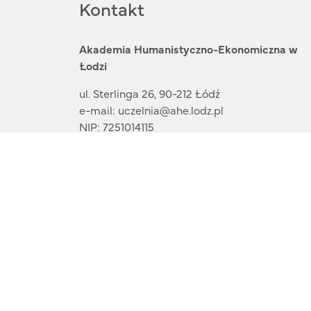
Kontakt
Akademia Humanistyczno-Ekonomiczna w
Łodzi
ul. Sterlinga 26, 90-212 Łódź
e-mail:
uczelnia@ahe.lodz.pl
NIP: 7251014115
Rekrutacja:
42 29 95 500
e-mail:
rekrutacja@ahe.lodz.pl