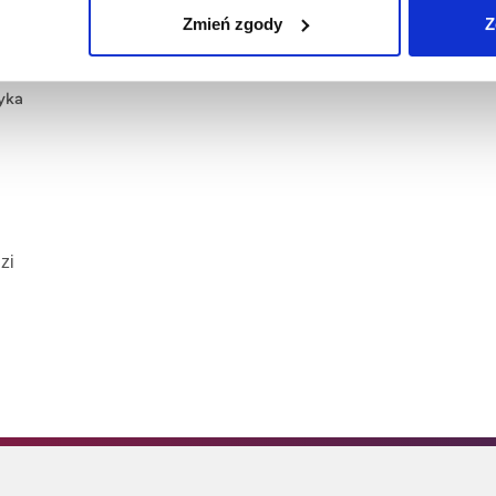
Zmień zgody
Z
yka
zi