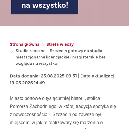
na wszystko!
Ścieżka nawigacyjna
Strona główna
Strefa wiedzy
Studia zaoczne – Szczecin gotowy na studia
niestacjonarne licencjackie i magisterskie bez
względu na wszystko!
Data dodania:
25.08.2025 09:51
| Data aktualizacji:
19.05.2026 14:49
Miasto portowe o tysiącletniej historii, stolica
Pomorza Zachodniego, w której tradycja spotyka się
z nowoczesnością – Szczecin od zawsze był
miejscem, w jakim realizowały się marzenia o