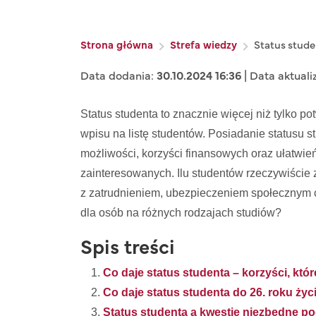
Ścieżka nawigacyjna
Strona główna
Strefa wiedzy
Status stude
Data dodania:
30.10.2024 16:36
| Data aktuali
Status studenta to znacznie więcej niż tylko po
wpisu na listę studentów. Posiadanie statusu 
możliwości, korzyści finansowych oraz ułatwie
zainteresowanych. Ilu studentów rzeczywiście 
z zatrudnieniem, ubezpieczeniem społecznym 
dla osób na różnych rodzajach studiów?
Spis treści
Co daje status studenta – korzyści, któ
Co daje status studenta do 26. roku życ
Status studenta a kwestie niezbędne p