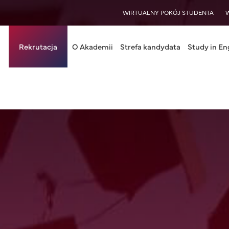
WISY
WIRTUALNY POKÓJ STUDENTA
in navigation
Rekrutacja
O Akademii
Strefa kandydata
Study in En