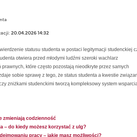
nta
zacji:
20.04.2026 14:32
twierdzenie statusu studenta w postaci legitymacji studenckiej c
studenta otwiera przed młodymi ludźmi szeroki wachlarz
ń prawnych, które często pozostają nieodkryte przez samych
zdaje sobie sprawę z tego, że status studenta a kwestie związa
czy zniżkami studenckimi tworzą kompleksowy system wsparci
re zmieniają codzienność
ia – do kiedy możesz korzystać z ulg?
odejmowaniu pracy – jakie masz możliwości?