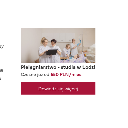
zy
Pielęgniarstwo - studia w Łodzi
ne
Czesne już od
650 PLN/mies.
a
Dowiedz się więcej