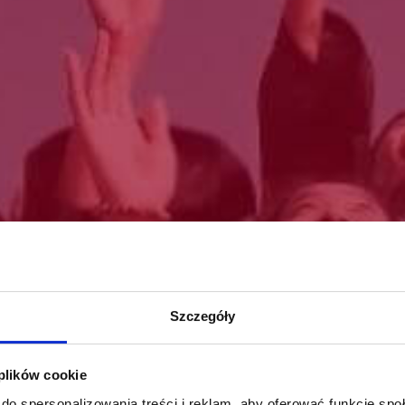
Szczegóły
 plików cookie
do spersonalizowania treści i reklam, aby oferować funkcje sp