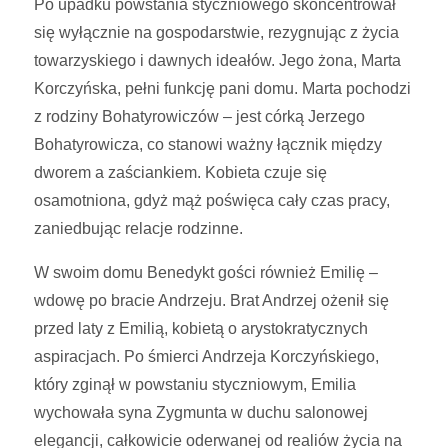
Po upadku powstania styczniowego skoncentrował
się wyłącznie na gospodarstwie, rezygnując z życia
towarzyskiego i dawnych ideałów. Jego żona, Marta
Korczyńska, pełni funkcję pani domu. Marta pochodzi
z rodziny Bohatyrowiczów – jest córką Jerzego
Bohatyrowicza, co stanowi ważny łącznik między
dworem a zaściankiem. Kobieta czuje się
osamotniona, gdyż mąż poświęca cały czas pracy,
zaniedbując relacje rodzinne.
W swoim domu Benedykt gości również Emilię –
wdowę po bracie Andrzeju. Brat Andrzej ożenił się
przed laty z Emilią, kobietą o arystokratycznych
aspiracjach. Po śmierci Andrzeja Korczyńskiego,
który zginął w powstaniu styczniowym, Emilia
wychowała syna Zygmunta w duchu salonowej
elegancji, całkowicie oderwanej od realiów życia na