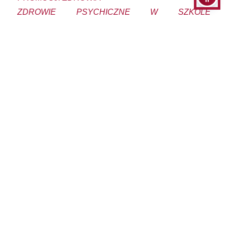
ZDROWIE PSYCHICZNE W SZKOLE
PROMUJĄCEJ ZDROWIE.
Ramowy program konferencji:
10.00 – 10.10 Uroczyste otwarcie konferencji
– Anna Pekár, Wicedyrektor PCEN w
Tarnobrzegu Wystąpienie zaproszonych gości
10.10 – 10.25 Zdrowie psychiczne dzieci i
młodzieży w praktyce szkolnej – dr Angelika
Bąk, AHE w Łodzi, Filia w Jaśle
10.25 – 10.40 Zdrowie psychiczne dzieci w
kontekście zagrożeń XXI wieku – dr Barbara
Wolny, nauczyciel konsultant PCEN w
Tarnobrzegu, AHE w Łodzi, Filia w Jaśle,
Wojewódzki Koordynator PPZ/SzPZ
10.40 – 10.55 Programy rządowe