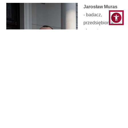
Jarosław Muras
- badacz,
przedsiębiorca i
ekspert w
dziedzinie eye
trackingu,
biometrii oraz
badań UX/CX z
ponad 20-letnim
doświadczeniem. CEO/CTO grupy firm SRNC Group
(Digital Force, Eyetracking Solutions, Mind Cloud
One), w ramach których realizuje projekty badawcze i