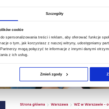
Szczegóły
 plików cookie
do spersonalizowania treści i reklam, aby oferować funkcje sp
ormacje o tym, jak korzystasz z naszej witryny, udostępniamy p
Partnerzy mogą połączyć te informacje z innymi danymi otrzym
nia z ich usług.
e - oferta studiów II sto
Zmień zgody
Z
Ścieżka nawigacyjna
Strona główna
Warszawa
WZ w Warszawie - of