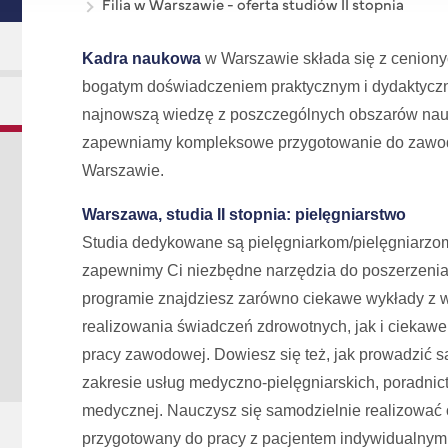
Filia w Warszawie - oferta studiów II stopnia
Kadra naukowa
w Warszawie składa się z cenion
bogatym doświadczeniem praktycznym i dydaktyczn
najnowszą wiedzę z poszczególnych obszarów na
zapewniamy kompleksowe przygotowanie do zawodu.
Warszawie.
Warszawa, studia II stopnia: pielęgniarstwo
Studia dedykowane są pielęgniarkom/pielęgniarzom 
zapewnimy Ci niezbędne narzędzia do poszerzenia 
programie znajdziesz zarówno ciekawe wykłady z w
realizowania świadczeń zdrowotnych, jak i ciekawe p
pracy zawodowej. Dowiesz się też, jak prowadzić 
zakresie usług medyczno-pielęgniarskich, poradnict
medycznej. Nauczysz się samodzielnie realizować o
przygotowany do pracy z pacjentem indywidualnym, 