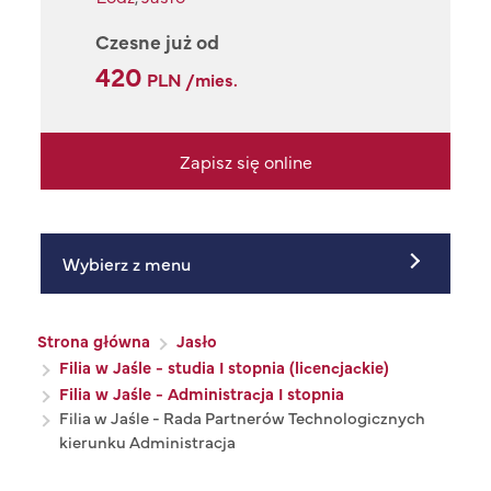
Czesne już od
420
PLN /mies.
Zapisz się online
Wybierz z menu
Ścieżka nawigacyjna
Strona główna
Jasło
Filia w Jaśle - studia I stopnia (licencjackie)
Filia w Jaśle - Administracja I stopnia
Filia w Jaśle - Rada Partnerów Technologicznych
kierunku Administracja