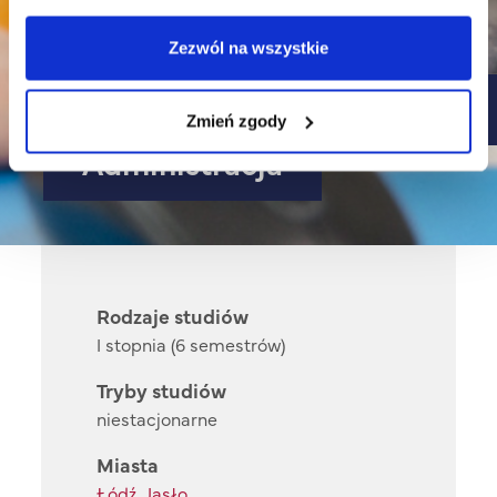
Partnerów
Zezwól na wszystkie
Technologicznych kierunku
Zmień zgody
Administracja
Rodzaje studiów
I stopnia (6 semestrów)
Tryby studiów
niestacjonarne
Miasta
Łódź
,
Jasło