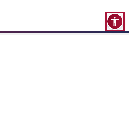
ybierz miasto
Jasło
ocial media