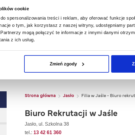
 plików cookie
do spersonalizowania treści i reklam, aby oferować funkcje sp
ormacje o tym, jak korzystasz z naszej witryny, udostępniamy p
Partnerzy mogą połączyć te informacje z innymi danymi otrzym
nia z ich usług.
iuro rekrutacji
Zmień zgody
Z
Ścieżka nawigacyjna
Strona główna
Jasło
Filia w Jaśle - Biuro rekrut
Biuro Rekrutacji w Jaśle
Jasło, ul. Szkolna 38
tel.:
13 42 61 360