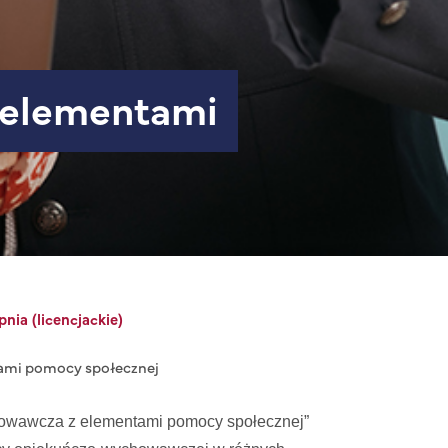
opnia (licencjackie)
ami pomocy społecznej
owawcza z elementami pomocy społecznej”