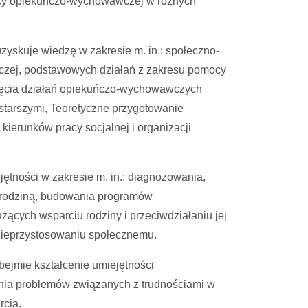
racy opiekuńczo-wychowawczej w różnych
zyskuje wiedzę w zakresie m. in.: społeczno-
ńczej, podstawowych działań z zakresu pomocy
djęcia działań opiekuńczo-wychowawczych
 starszymi, Teoretyczne przygotowanie
kierunków pracy socjalnej i organizacji
ętności w zakresie m. in.: diagnozowania,
o rodziną, budowania programów
żących wsparciu rodziny i przeciwdziałaniu jej
 nieprzystosowaniu społecznemu.
ejmie kształcenie umiejętności
ania problemów związanych z trudnościami w
cia.