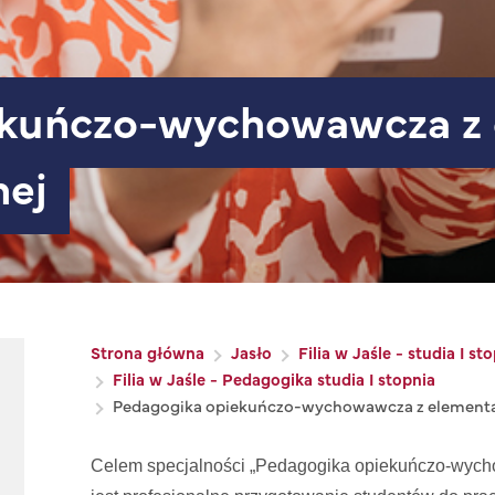
nej
Ścieżka nawigacyjna
Strona główna
Jasło
Filia w Jaśle - studia I st
Filia w Jaśle - Pedagogika studia I stopnia
Pedagogika opiekuńczo-wychowawcza z element
Celem specjalności „Pedagogika opiekuńczo-wych