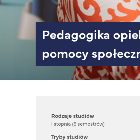
Pedagogika opiekuńczo-wychowawcza z elementami
pomocy społecz
Rodzaje studiów
I stopnia (6 semestrów)
Tryby studiów