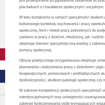
jest profesjonalne przygotowanie studentów do p
placówkach o charakterze społecznym i socjalnym.
W toku kształcenia w ramach specjalności student u
kulturowego kontekstu wychowania i pracy opieku
społecznej, form i metod pracy potrzebnych do po
zarówno w pracy z dziećmi, młodzieżą, jak i ludźmi
obejmuje również specjalistyczną wiedzę z zakresu 
pomocy społecznej.
Obszar praktycznego przygotowania obejmuje umiej
planowania i realizowania pracy z dzieckiem i jeg
terapeutycznych, pomocowych i profilaktycznych słu
dysfunkcyjności, skutkom patologii społecznej czy
W zakresie kompetencji społecznych specjalność ob
interdyscyplinarnych oraz umiejętności rozwiązyw
zakresie funkcjonowania osób wymagających wspar