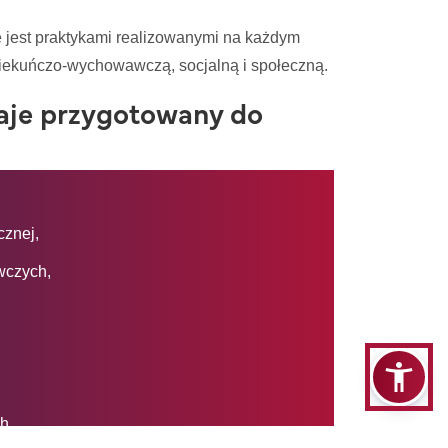
 jest praktykami realizowanymi na każdym
iekuńczo-wychowawczą, socjalną i społeczną.
taje przygotowany do
cznej,
wczych,
h,