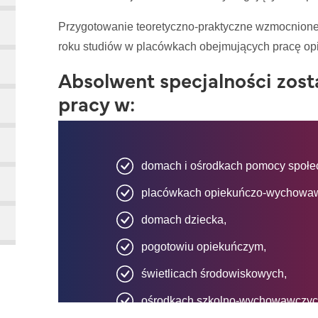
Przygotowanie teoretyczno-praktyczne wzmocnione
roku studiów w placówkach obejmujących pracę op
Absolwent specjalności zos
pracy w:
domach i ośrodkach pomocy społe
placówkach opiekuńczo-wychowa
domach dziecka,
pogotowiu opiekuńczym,
świetlicach środowiskowych,
ośrodkach szkolno-wychowawczyc