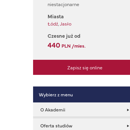
niestacjonarne
Miasta
Łódź
,
Jasło
Czesne już od
440
PLN /mies.
Zapisz się online
Wybierz z menu
O Akademii
Oferta studiów