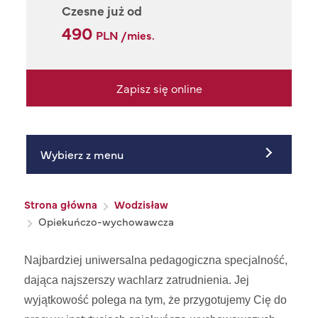
Czesne już od
490
PLN /mies.
Zapisz się online
Wybierz z menu
Ścieżka nawigacyjna
Strona główna
Wodzisław
Opiekuńczo-wychowawcza
Najbardziej uniwersalna pedagogiczna specjalność,
dająca najszerszy wachlarz zatrudnienia. Jej
wyjątkowość polega na tym, że przygotujemy Cię do