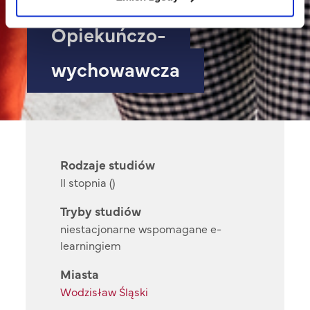
Opiekuńczo-
wychowawcza
Rodzaje studiów
II stopnia ()
Tryby studiów
niestacjonarne wspomagane e-
learningiem
Miasta
Wodzisław Śląski