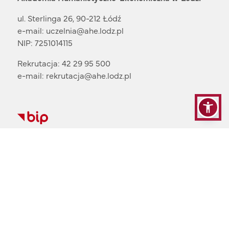
ul. Sterlinga 26, 90-212 Łódź
e-mail:
uczelnia@ahe.lodz.pl
NIP: 7251014115
Rekrutacja:
42 29 95 500
e-mail:
rekrutacja@ahe.lodz.pl
Przydatne linki
Biblioteka