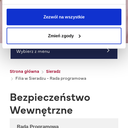
Filia w Sieradzu - Rada
Zezwól na wszystkie
programowa
Zmień zgody
Wybierz z menu
Ścieżka nawigacyjna
Strona główna
Sieradz
Filia w Sieradzu - Rada programowa
Bezpieczeństwo
Wewnętrzne
Rada Programowa