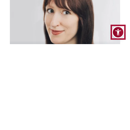
Oktawia Ewa Braniewicz-Zaorska
Prawnik, mediator sądowy